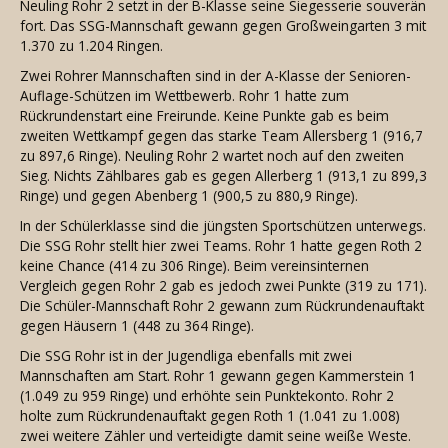
Neuling Rohr 2 setzt in der B-Klasse seine Siegesserie souverän
fort. Das SSG-Mannschaft gewann gegen Großweingarten 3 mit
1.370 zu 1.204 Ringen.
Zwei Rohrer Mannschaften sind in der A-Klasse der Senioren-
Auflage-Schützen im Wettbewerb. Rohr 1 hatte zum
Rückrundenstart eine Freirunde. Keine Punkte gab es beim
zweiten Wettkampf gegen das starke Team Allersberg 1 (916,7
zu 897,6 Ringe). Neuling Rohr 2 wartet noch auf den zweiten
Sieg. Nichts Zählbares gab es gegen Allerberg 1 (913,1 zu 899,3
Ringe) und gegen Abenberg 1 (900,5 zu 880,9 Ringe).
In der Schülerklasse sind die jüngsten Sportschützen unterwegs.
Die SSG Rohr stellt hier zwei Teams. Rohr 1 hatte gegen Roth 2
keine Chance (414 zu 306 Ringe). Beim vereinsinternen
Vergleich gegen Rohr 2 gab es jedoch zwei Punkte (319 zu 171).
Die Schüler-Mannschaft Rohr 2 gewann zum Rückrundenauftakt
gegen Häusern 1 (448 zu 364 Ringe).
Die SSG Rohr ist in der Jugendliga ebenfalls mit zwei
Mannschaften am Start. Rohr 1 gewann gegen Kammerstein 1
(1.049 zu 959 Ringe) und erhöhte sein Punktekonto. Rohr 2
holte zum Rückrundenauftakt gegen Roth 1 (1.041 zu 1.008)
zwei weitere Zähler und verteidigte damit seine weiße Weste.