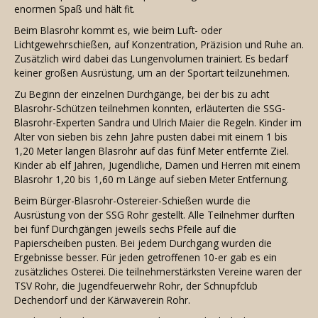
enormen Spaß und hält fit.
Beim Blasrohr kommt es, wie beim Luft- oder
Lichtgewehrschießen, auf Konzentration, Präzision und Ruhe an.
Zusätzlich wird dabei das Lungenvolumen trainiert. Es bedarf
keiner großen Ausrüstung, um an der Sportart teilzunehmen.
Zu Beginn der einzelnen Durchgänge, bei der bis zu acht
Blasrohr-Schützen teilnehmen konnten, erläuterten die SSG-
Blasrohr-Experten Sandra und Ulrich Maier die Regeln. Kinder im
Alter von sieben bis zehn Jahre pusten dabei mit einem 1 bis
1,20 Meter langen Blasrohr auf das fünf Meter entfernte Ziel.
Kinder ab elf Jahren, Jugendliche, Damen und Herren mit einem
Blasrohr 1,20 bis 1,60 m Länge auf sieben Meter Entfernung.
Beim Bürger-Blasrohr-Ostereier-Schießen wurde die
Ausrüstung von der SSG Rohr gestellt. Alle Teilnehmer durften
bei fünf Durchgängen jeweils sechs Pfeile auf die
Papierscheiben pusten. Bei jedem Durchgang wurden die
Ergebnisse besser. Für jeden getroffenen 10-er gab es ein
zusätzliches Osterei. Die teilnehmerstärksten Vereine waren der
TSV Rohr, die Jugendfeuerwehr Rohr, der Schnupfclub
Dechendorf und der Kärwaverein Rohr.