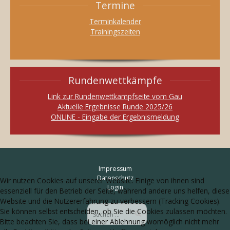
Termine
Terminkalender
Trainingszeiten
Rundenwettkämpfe
Link zur Rundenwettkampfseite vom Gau
Aktuelle Ergebnisse Runde 2025/26
ONLINE - Eingabe der Ergebnismeldung
Impressum
Datenschutz
Wir nutzen Cookies auf unserer Website. Einige von ihnen sind
Login
essenziell für den Betrieb der Seite, während andere uns helfen, diese
Website und die Nutzererfahrung zu verbessern (Tracking Cookies).
Sie können selbst entscheiden, ob Sie die Cookies zulassen möchten.
Bitte beachten Sie, dass bei einer Ablehnung womöglich nicht mehr